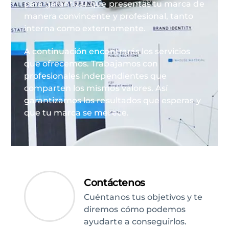
para garantizar que presentas tu marca de
manera convincente y profesional, tanto
interna como externamente.
A continuación encontrarás los servicios
que ofrecemos. Trabajamos con
profesionales independientes que
comparten los mismos valores. Así
garantizamos los resultados que esperas y
que tu marca se merece.
Contáctenos
Cuéntanos tus objetivos y te
diremos cómo podemos
ayudarte a conseguirlos.